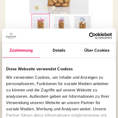
Amarettini Classic
€4.30*
Zustimmung
Details
Über Cookies
Inhalt:
150 Gramm
(€28.67* / 1000 Gramm)
Preise inkl. MwSt. zzgl. Versandkosten
Diese Webseite verwendet Cookies
Produkt Anzahl: Gib den gewünschten Wert ein oder benutze die Schaltflächen um die An
Wir verwenden Cookies, um Inhalte und Anzeigen zu
personalisieren, Funktionen für soziale Medien anbieten
zu können und die Zugriffe auf unsere Website zu
In den Warenkorb
analysieren. Außerdem geben wir Informationen zu Ihrer
Verwendung unserer Website an unsere Partner für
soziale Medien, Werbung und Analysen weiter. Unsere
Partner führen diese Informationen möglicherweise mit