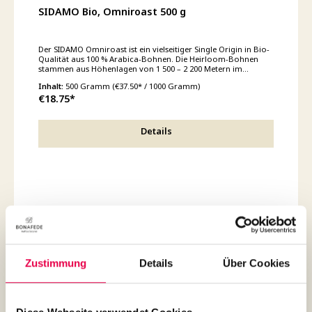
SIDAMO Bio, Omniroast 500 g
Der SIDAMO Omniroast ist ein vielseitiger Single Origin in Bio-
Qualität aus 100 % Arabica-Bohnen. Die Heirloom-Bohnen
stammen aus Höhenlagen von 1 500 – 2 200 Metern im
äthiopischen Sidamo und werden sorgfältig fully washed
Inhalt:
500 Gramm
(€37.50* / 1000 Gramm)
aufbereitet, um ihr klares Aromaprofil zu bewahren. In der
€18.75*
Tasse vereinen sich sanfte Blütennoten mit heller Fruchtigkeit
und einer lebendigen, doch milden Säure; ein seidiger Körper
sorgt dabei für Balance. Der Omniroast-Röstgrad balanciert
Rösttiefe und Frische – deswegen ist der SIDAMO für eine breite
Details
Palette an Zubereitungsmethoden optimal geeignet. Ob als
frischer Filterkaffee, eleganter Caffè Crema oder lebendiger
Espresso – der SIDAMO bewahrt in jeder Methode seine
charakteristische florale Eleganz und spiegelt authentisch das
äthiopische Hochland-Terroir wider. Kontrollstelle: DE-ÖKO-
007
Zustimmung
Details
Über Cookies