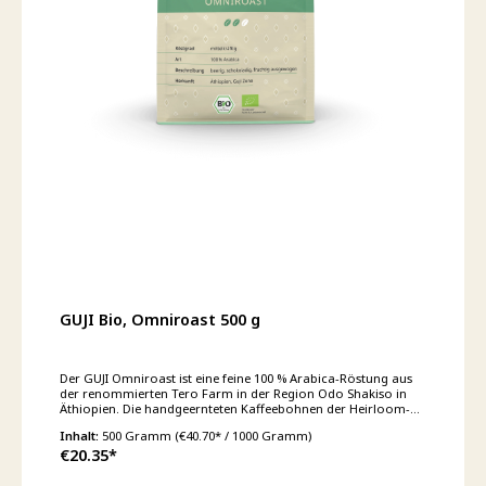
GUJI Bio, Omniroast 500 g
Der GUJI Omniroast ist eine feine 100 % Arabica-Röstung aus
der renommierten Tero Farm in der Region Odo Shakiso in
Äthiopien. Die handgeernteten Kaffeebohnen der Heirloom-
Varietät werden trocken (natural) aufbereitet, wodurch sich
Inhalt:
500 Gramm
(€40.70* / 1000 Gramm)
ein ausgewogenes Geschmacksprofil mit beerigen und
€20.35*
fruchtigen Noten sowie einer schokoladigen Tiefe entwickelt.
Die Aromen reichen dabei von Hagebutte über Kirsche bis
Blaubeere, abgerundet durch einen schokoladigen Abgang.