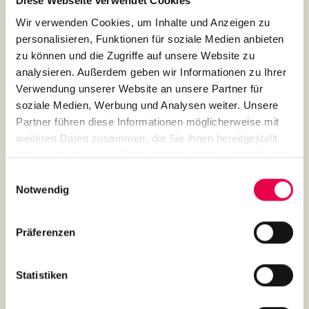
Diese Webseite verwendet Cookies
Wir verwenden Cookies, um Inhalte und Anzeigen zu
personalisieren, Funktionen für soziale Medien anbieten
zu können und die Zugriffe auf unsere Website zu
analysieren. Außerdem geben wir Informationen zu Ihrer
Verwendung unserer Website an unsere Partner für
soziale Medien, Werbung und Analysen weiter. Unsere
Partner führen diese Informationen möglicherweise mit
weiteren Daten zusammen, die Sie ihnen bereitgestellt
haben oder die sie im Rahmen Ihrer Nutzung der Dienste
gesammelt haben.
Einwilligungsauswahl
Notwendig
Präferenzen
SÃO SILVESTRE, Omniroast 500 g
Statistiken
Der SÃO SILVESTRE Kaffee ist ein erlesener Farm to Cup aus 100
% Arabica-Bohnen – nun als Omniroast, ausgewogen geröstet