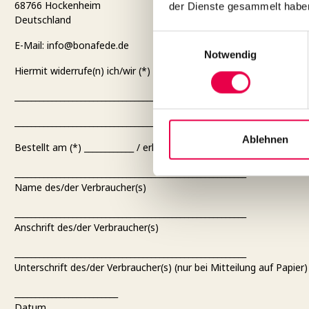
68766 Hockenheim
der Dienste gesammelt habe
Deutschland
Einwilligungsauswahl
E-Mail: info@bonafede.de
Notwendig
Hiermit widerrufe(n) ich/wir (*) den von mir/uns (*) abgeschlosse
_______________________________________________________
_______________________________________________________
Ablehnen
Bestellt am (*) ____________ / erhalten am (*) __________________
________________________________________________________
Name des/der Verbraucher(s)
________________________________________________________
Anschrift des/der Verbraucher(s)
________________________________________________________
Unterschrift des/der Verbraucher(s) (nur bei Mitteilung auf Papier)
_________________________
Datum