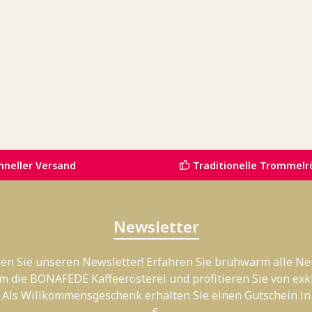
hneller Versand
Traditionelle Trommelr
Newsletter
en Sie unseren Newsletter! Erfahren Sie brühwarm alle Ne
m die BONAFEDE Kaffeerösterei und profitieren Sie von exk
 Als Willkommensgeschenk erhalten Sie einen Gutschein in