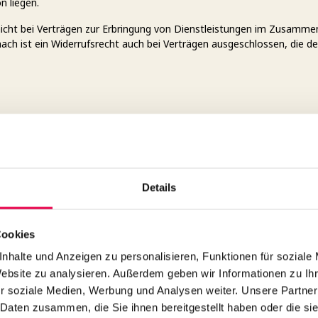
n liegen.
 nicht bei Verträgen zur Erbringung von Dienstleistungen im Zusamme
nach ist ein Widerrufsrecht auch bei Verträgen ausgeschlossen, die 
 Ware. Senden Sie die Ware bitte in Originalverpackung mit sämtlich
ie die Originalverpackung nicht mehr besitzen, sorgen Sie bitte mit
oraussetzung für die wirksame Ausübung des Widerrufsrechts sind.
Details
Cookies
eses Formular aus und senden es zurück.
nhalte und Anzeigen zu personalisieren, Funktionen für soziale
Website zu analysieren. Außerdem geben wir Informationen zu I
r soziale Medien, Werbung und Analysen weiter. Unsere Partner
 Daten zusammen, die Sie ihnen bereitgestellt haben oder die s