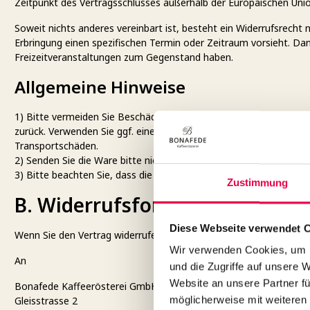
Zeitpunkt des Vertragsschlusses außerhalb der Europäischen Unio
Soweit nichts anderes vereinbart ist, besteht ein Widerrufsrecht
Erbringung einen spezifischen Termin oder Zeitraum vorsieht. Da
Freizeitveranstaltungen zum Gegenstand haben.
Allgemeine Hinweise
1) Bitte vermeiden Sie Beschädigungen und Verunreinigungen der
zurück. Verwenden Sie ggf. eine schützende Umverpackung. Wenn S
Transportschäden.
2) Senden Sie die Ware bitte nicht unfrei an uns zurück.
3) Bitte beachten Sie, dass die vorgenannten Ziffern 1-2 nicht V
Zustimmung
B. Widerrufsformular
Diese Webseite verwendet 
Wenn Sie den Vertrag widerrufen wollen, dann füllen Sie bitte di
Wir verwenden Cookies, um I
An
und die Zugriffe auf unsere 
Website an unsere Partner fü
Bonafede Kaffeerösterei GmbH
möglicherweise mit weiteren
Gleisstrasse 2