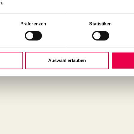
n.
Präferenzen
Statistiken
nen Vertrag über den Kauf der folgenden Waren (*) / die Erbringung de
Auswahl erlauben