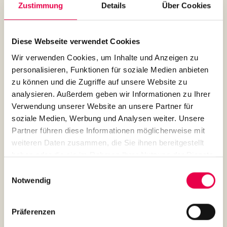
Zustimmung
Details
Über Cookies
Bialetti Venus Induktion
Diese Webseite verwendet Cookies
Edelstahl - 4 Tassen
Wir verwenden Cookies, um Inhalte und Anzeigen zu
personalisieren, Funktionen für soziale Medien anbieten
%
€35.99*
zu können und die Zugriffe auf unsere Website zu
€39.99*
(10% gespart)
analysieren. Außerdem geben wir Informationen zu Ihrer
Preise inkl. MwSt. zzgl. Versandkosten
Verwendung unserer Website an unsere Partner für
soziale Medien, Werbung und Analysen weiter. Unsere
auswählen
Größe
Partner führen diese Informationen möglicherweise mit
4 Tassen
6 Tassen
10 Tassen
weiteren Daten zusammen, die Sie ihnen bereitgestellt
haben oder die sie im Rahmen Ihrer Nutzung der Dienste
Produkt Anzahl: Gib den gewünschten Wert ein oder benutze die Schaltflächen um die An
gesammelt haben.
Einwilligungsauswahl
Notwendig
In den Warenkorb
Präferenzen