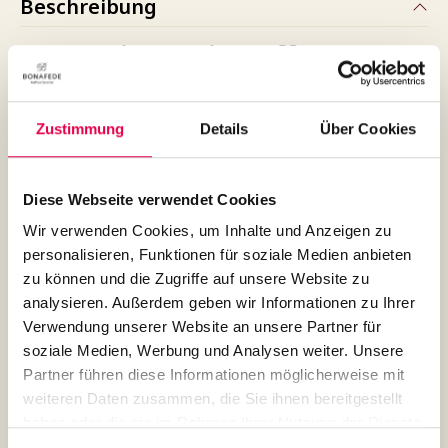
Beschreibung
PERU Bio + Fair, Kaffee 250 g
Der Kaffee PERU Bio + Fair ist ein Single Origin aus
100 % Arabica-Bohnen, der durch seine mittelkräftige
Zustimmung
Details
Über Cookies
Kaffee-Röstung besticht. Dieser außergewöhnliche
Kaffee stammt aus der renommierten Region Villa
Rica in Peru, wo er von der indigenen Gemeinschaft
Diese Webseite verwendet Cookies
der Yanesha angebaut wird.
Wir verwenden Cookies, um Inhalte und Anzeigen zu
Die sorgfältig ausgewählten Kaffeebohnen der
personalisieren, Funktionen für soziale Medien anbieten
Varietäten Bourbon, Caturra und Catimor wachsen in
zu können und die Zugriffe auf unsere Website zu
Höhenlagen zwischen 1200 – 1800 Metern. Nach der
analysieren. Außerdem geben wir Informationen zu Ihrer
Ernte werden die Bohnen "fully washed" aufbereitet,
Verwendung unserer Website an unsere Partner für
was zu einem reinen und klaren Geschmacksprofil
soziale Medien, Werbung und Analysen weiter. Unsere
führt.
Partner führen diese Informationen möglicherweise mit
weiteren Daten zusammen, die Sie ihnen bereitgestellt
Der Kaffee PERU Bio + Fair zeichnet sich durch feine
haben oder die sie im Rahmen Ihrer Nutzung der Dienste
nussige Noten, eine angenehme mittlere Stärke und
gesammelt haben.