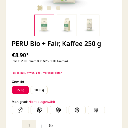
PERU Bio + Fair, Kaffee 250 g
€8.90*
Inhalt:
250 Gramm
(€35.60* / 1000 Gramm)
Preise inkl. MwSt. zzgl. Versandkosten
auswählen
Gewicht
250 g
1000 g
Mahlgrad:
Nicht ausgewählt
Produkt Anzahl: Gib den gewünschten Wert ein oder benutze die Schaltflächen um die An
Stk