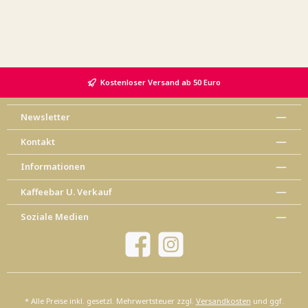
Kostenloser Versand ab 50 Euro
Newsletter
Kontakt
Informationen
Kaffeebar U. Verkauf
Soziale Medien
Facebook
Instagram
* Alle Preise inkl. gesetzl. Mehrwertsteuer zzgl.
Versandkosten
und ggf.