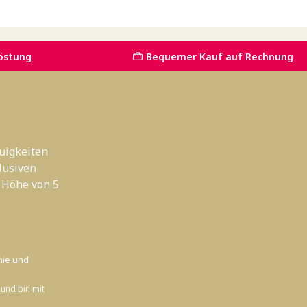
östung
Bequemer Kauf auf Rechnung
uigkeiten
lusiven
 Höhe von 5
nie
und
und bin mit