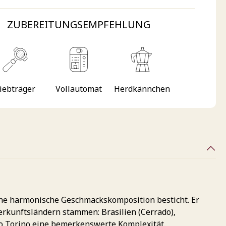
ZUBEREITUNGSEMPFEHLUNG
iebträger
Vollautomat
Herdkännchen
ine harmonische Geschmackskomposition besticht. Er
erkunftsländern stammen: Brasilien (Cerrado),
so Torino eine bemerkenswerte Komplexität.