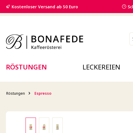
springen
Zur Hauptnavigation springen
Kostenloser Versand ab 50 Euro
Sc
RÖSTUNGEN
LECKEREIEN
Röstungen
Espresso
Bildergalerie überspringen