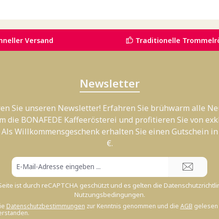
hneller Versand
Traditionelle Trommelr
Newsletter
en Sie unseren Newsletter! Erfahren Sie brühwarm alle Ne
m die BONAFEDE Kaffeerösterei und profitieren Sie von exk
 Als Willkommensgeschenk erhalten Sie einen Gutschein in
€.
E-
Mail-
Adresse*
Seite ist durch reCAPTCHA geschützt und es gelten die
Datenschutzrichtli
Nutzungsbedingungen
.
ie
Datenschutzbestimmungen
zur Kenntnis genommen und die
AGB
gelesen 
erstanden.