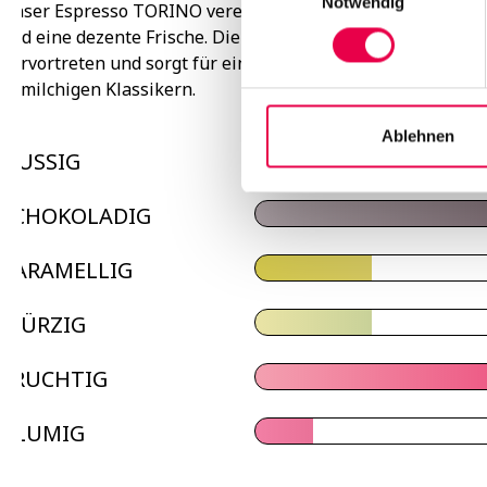
Notwendig
Unser Espresso TORINO vereint weiche Kakaonuancen, eine
und eine dezente Frische. Die mittelkräftige Röstung lässt 
hervortreten und sorgt für einen runden, lang anhaltenden
in milchigen Klassikern.
Ablehnen
NUSSIG
SCHOKOLADIG
KARAMELLIG
WÜRZIG
FRUCHTIG
BLUMIG