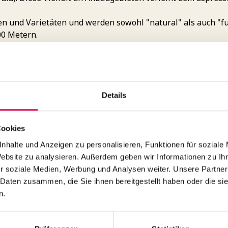
und Varietäten und werden sowohl "natural" als auch "ful
00 Metern.
ige Noten, eine angenehme mittlere Stärke und eine leichte
to und bietet ein vielseitiges und genussvolles Geschmack
Details
Cookies
nhalte und Anzeigen zu personalisieren, Funktionen für soziale
Website zu analysieren. Außerdem geben wir Informationen zu I
r soziale Medien, Werbung und Analysen weiter. Unsere Partner
 Daten zusammen, die Sie ihnen bereitgestellt haben oder die s
KURZPROFI
n.