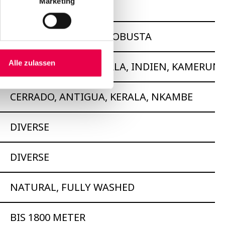
Marketing
HOUSE BLEND
85 % ARABICA, 15 % ROBUSTA
Alle zulassen
BRASILIEN, GUATEMALA, INDIEN, KAMERUN
CERRADO, ANTIGUA, KERALA, NKAMBE
DIVERSE
DIVERSE
NATURAL, FULLY WASHED
BIS 1800 METER