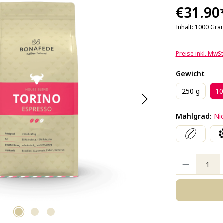
€31.90
Inhalt:
1000 Gr
Preise inkl. MwS
ausw
Gewicht
250 g
10
Mahlgrad:
Ni
Produkt Anzahl: 