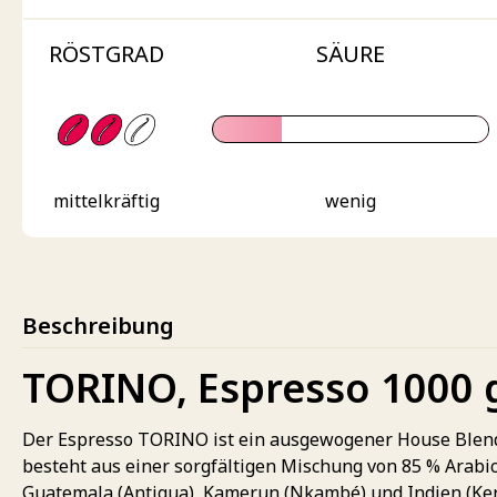
RÖSTGRAD
SÄURE
mittelkräftig
wenig
Beschreibung
TORINO, Espresso 1000 
Der Espresso TORINO ist ein ausgewogener House Blend 
besteht aus einer sorgfältigen Mischung von 85 % Arabi
Guatemala (Antigua), Kamerun (Nkambé) und Indien (Kera