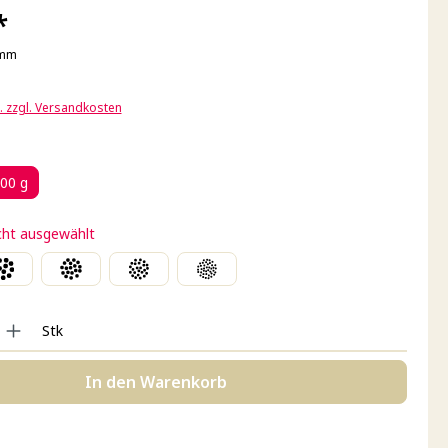
*
amm
t. zzgl. Versandkosten
ählen
00 g
cht ausgewählt
Gib den gewünschten Wert ein oder benutze die Schaltflächen um die Anzahl zu
Stk
In den Warenkorb